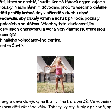
i, které se nechtějí nudit. Kromě táborů organizujeme
 kroužky. Naším hlavním důvodem, proč to všechno děláme
e děti prožily krásné dny v přírodě v duchu dané
ředevším, aby získaly vztah a úctu k přírodě, poznaly
ápoleních a soutěžení. Všechny tyto zkušenosti jim
cem jejich charakteru a morálních vlastností, které jsou
cennější.
ech našeho volnočasového centra.
entra Čertík
 energie dává do výuky na II. a nyní na I. stupni ZŠ. Ve voln
znem dětí různého věku. Tábory, výlety, školy v přírodě, spo