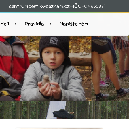
centrumcertik@seznam.cz
···IČO··04655371
rie 1
Pravidla
Napište nám