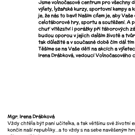
Jsme volnočasové centrum pro všechny dět
výlety, lyžařské kurzy, sportovní kempy a
je, že nás to baví! Naším cílem je, aby Vaš
celotáborové hry, sportu a soutěžení. A p
chuť vítězství i porážky při táborových z
budou oporou v jejich dalším životě a tvůr
tak důležité a v současné době čím dál tím 
Těšíme se na Vaše děti na akcích a výlet
Irena Drábková, vedoucí Volnočasového c
Mgr. Irena Drábková
Vždy chtěla být paní učitelka, a tak většinu své životní
končin naší republiky…a to vždy s na sebe navěšeným hro