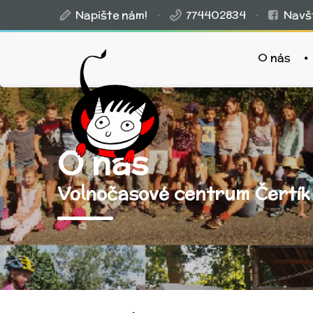
Napište nám!
·
774402834
·
Navšt
O nás
O nás
Volnočasové centrum Čertík